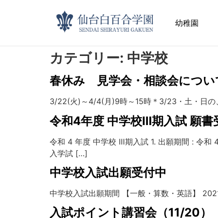
幼稚園
カテゴリー:
中学校
春休み 見学会・相談会につい
3/22(火)～4/4(月)9時～15時＊3/23・
令和4年度 中学校Ⅲ期入試 願書受
令和 4 年度 中学校 Ⅲ期入試 1. 出願期間 : 令和 
入学試 […]
中学校入試出願受付中
中学校入試出願期間 【一般・算数・英語】 2021年 12月
入試ポイント講習会（11/20）